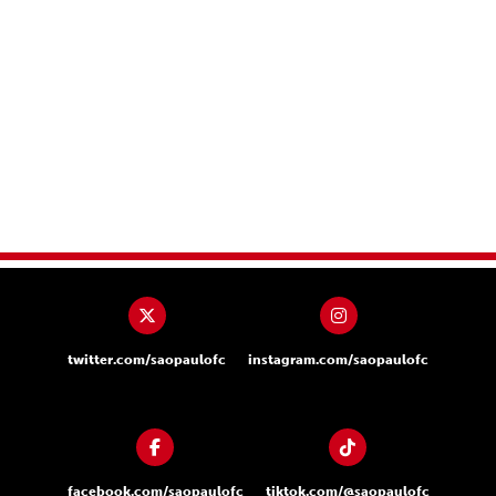
twitter.com/saopaulofc
instagram.com/saopaulofc
facebook.com/saopaulofc
tiktok.com/@saopaulofc