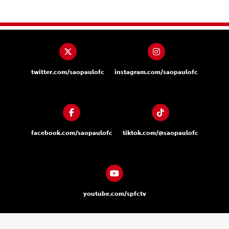
twitter.com/saopaulofc
instagram.com/saopaulofc
facebook.com/saopaulofc
tiktok.com/@saopaulofc
youtube.com/spfctv