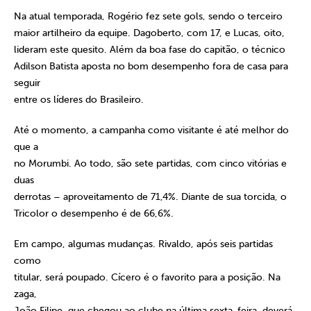
Na atual temporada, Rogério fez sete gols, sendo o terceiro
maior artilheiro da equipe. Dagoberto, com 17, e Lucas, oito,
lideram este quesito. Além da boa fase do capitão, o técnico
Adilson Batista aposta no bom desempenho fora de casa para
seguir
entre os líderes do Brasileiro.
Até o momento, a campanha como visitante é até melhor do
que a
no Morumbi. Ao todo, são sete partidas, com cinco vitórias e
duas
derrotas – aproveitamento de 71,4%. Diante de sua torcida, o
Tricolor o desempenho é de 66,6%.
Em campo, algumas mudanças. Rivaldo, após seis partidas
como
titular, será poupado. Cícero é o favorito para a posição. Na
zaga,
João Filipe, que chegou ao clube na última sexta-feira, deverá