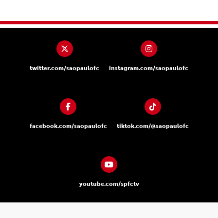
twitter.com/saopaulofc
instagram.com/saopaulofc
facebook.com/saopaulofc
tiktok.com/@saopaulofc
youtube.com/spfctv