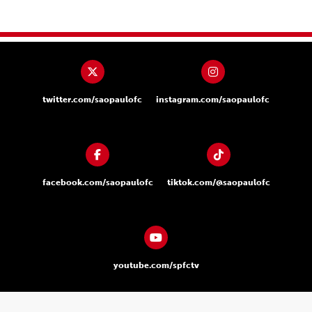
twitter.com/saopaulofc
instagram.com/saopaulofc
facebook.com/saopaulofc
tiktok.com/@saopaulofc
youtube.com/spfctv