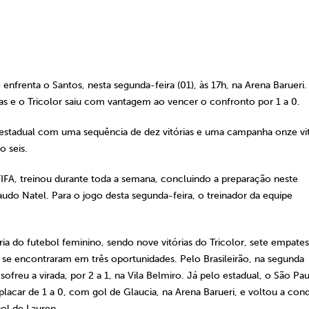
 enfrenta o Santos, nesta segunda-feira (01), às 17h, na Arena Barueri.
 e o Tricolor saiu com vantagem ao vencer o confronto por 1 a 0.
do estadual com uma sequência de dez vitórias e uma campanha onze vit
 seis.
 FIFA, treinou durante toda a semana, concluindo a preparação neste
o Natel. Para o jogo desta segunda-feira, o treinador da equipe
ria do futebol feminino, sendo nove vitórias do Tricolor, sete empates
s se encontraram em três oportunidades. Pelo Brasileirão, na segunda
sofreu a virada, por 2 a 1, na Vila Belmiro. Já pelo estadual, o São Pa
placar de 1 a 0, com gol de Glaucia, na Arena Barueri, e voltou a conq
gol de Lauren.