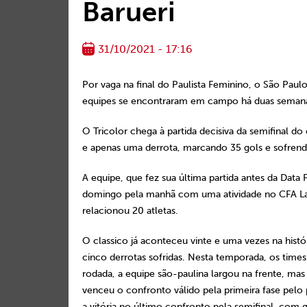
Barueri
31/10/2021 - 17:16
Por vaga na final do Paulista Feminino, o São Paulo
equipes se encontraram em campo há duas semanas
O Tricolor chega à partida decisiva da semifinal 
e apenas uma derrota, marcando 35 gols e sofrendo
A equipe, que fez sua última partida antes da Data
domingo pela manhã com uma atividade no CFA Laud
relacionou 20 atletas.
O classico já aconteceu vinte e uma vezes na histó
cinco derrotas sofridas. Nesta temporada, os time
rodada, a equipe são-paulina largou na frente, mas 
venceu o confronto válido pela primeira fase pelo 
a vitória no último confronto pela semifinal, com 