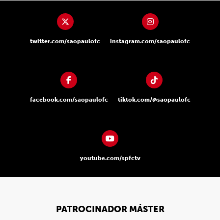
twitter.com/saopaulofc
instagram.com/saopaulofc
facebook.com/saopaulofc
tiktok.com/@saopaulofc
youtube.com/spfctv
PATROCINADOR MÁSTER