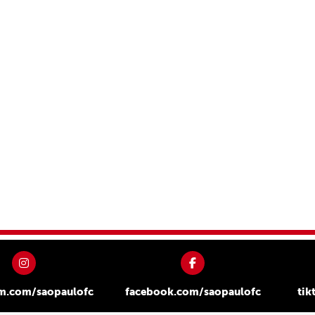
am.com/saopaulofc
facebook.com/saopaulofc
tik