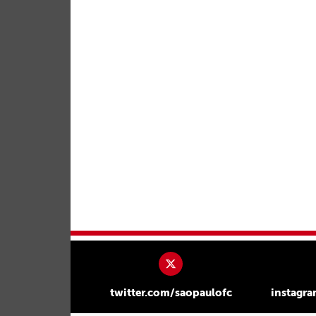
twitter.com/saopaulofc
instagr