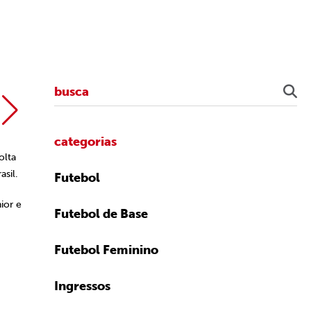
Divul
categorias
olta
asil.
Futebol
ior e
Futebol de Base
Futebol Feminino
Ingressos