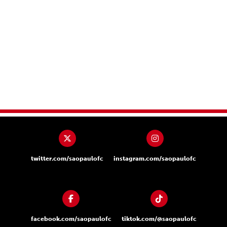
twitter.com/saopaulofc
instagram.com/saopaulofc
facebook.com/saopaulofc
tiktok.com/@saopaulofc