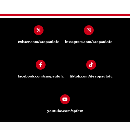
twitter.com/saopaulofc
instagram.com/saopaulofc
facebook.com/saopaulofc
tiktok.com/@saopaulofc
youtube.com/spfctv