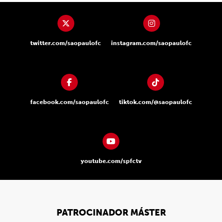
twitter.com/saopaulofc
instagram.com/saopaulofc
facebook.com/saopaulofc
tiktok.com/@saopaulofc
youtube.com/spfctv
PATROCINADOR MÁSTER