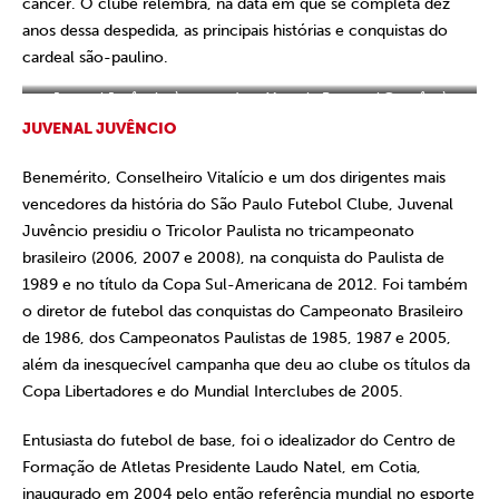
câncer. O clube relembra, na data em que se completa dez
anos dessa despedida, as principais histórias e conquistas do
cardeal são-paulino.
Juvenal Juvêncio, à esquerda, e Marcelo Portugal Gouvêa, à
direita, em jantar de comemoração pelo título da Libertadores.
JUVENAL JUVÊNCIO
Foto: Rubens Chiri/Perspectiva
Benemérito, Conselheiro Vitalício e um dos dirigentes mais
vencedores da história do São Paulo Futebol Clube, Juvenal
Juvêncio presidiu o Tricolor Paulista no tricampeonato
brasileiro (2006, 2007 e 2008), na conquista do Paulista de
1989 e no título da Copa Sul-Americana de 2012. Foi também
o diretor de futebol das conquistas do Campeonato Brasileiro
de 1986, dos Campeonatos Paulistas de 1985, 1987 e 2005,
além da inesquecível campanha que deu ao clube os títulos da
Copa Libertadores e do Mundial Interclubes de 2005.
Entusiasta do futebol de base, foi o idealizador do Centro de
Formação de Atletas Presidente Laudo Natel, em Cotia,
inaugurado em 2004 pelo então referência mundial no esporte