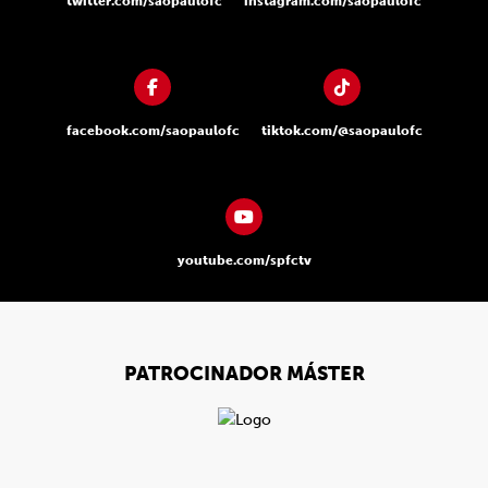
twitter.com/saopaulofc
instagram.com/saopaulofc
facebook.com/saopaulofc
tiktok.com/@saopaulofc
youtube.com/spfctv
PATROCINADOR MÁSTER