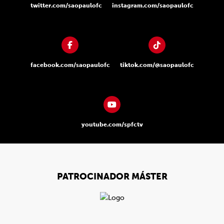
twitter.com/saopaulofc
instagram.com/saopaulofc
facebook.com/saopaulofc
tiktok.com/@saopaulofc
youtube.com/spfctv
PATROCINADOR MÁSTER