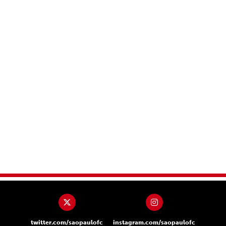
twitter.com/saopaulofc
instagram.com/saopaulofc