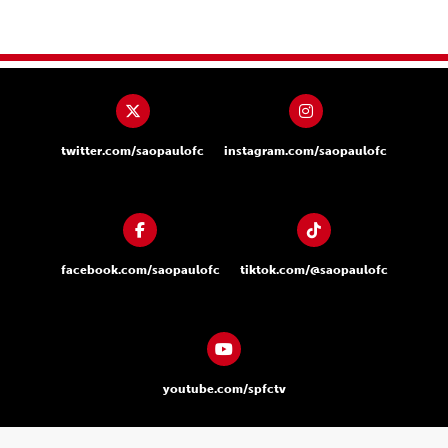
twitter.com/saopaulofc
instagram.com/saopaulofc
facebook.com/saopaulofc
tiktok.com/@saopaulofc
youtube.com/spfctv