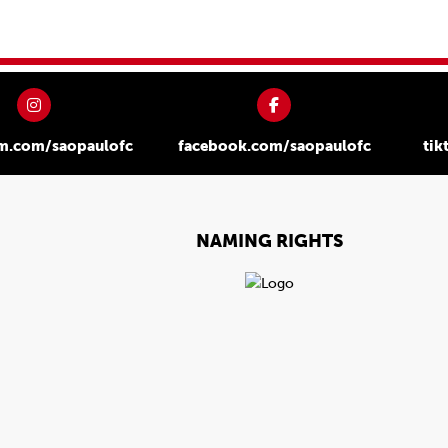
am.com/saopaulofc
facebook.com/saopaulofc
tik
NAMING RIGHTS