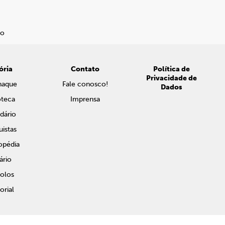
ória
Contato
Política de
Privacidade de
naque
Fale conosco!
Dados
oteca
Imprensa
dário
istas
opédia
ário
olos
rial