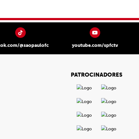
tok.com/@saopaulofc
youtube.com/spfctv
PATROCINADORES