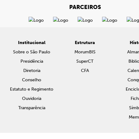
PARCEIROS
Institucional
Estrutura
Hist
Sobre o São Paulo
MorumBIS
Alma
Presidência
SuperCT
Bibli
Diretoria
CFA
Calen
Conselho
Conqu
Estatuto e Regimento
Encicl
Ouvidoria
Fich
Transparência
Símb
Memo