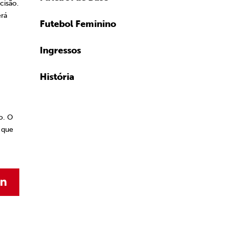
cisão.
erá
Futebol Feminino
Ingressos
História
o. O
 que