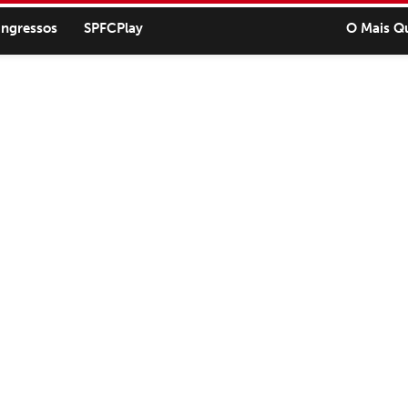
ingressos
SPFCPlay
O Mais Q