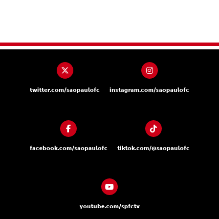
twitter.com/saopaulofc
instagram.com/saopaulofc
facebook.com/saopaulofc
tiktok.com/@saopaulofc
youtube.com/spfctv