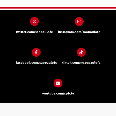
twitter.com/saopaulofc
instagram.com/saopaulofc
facebook.com/saopaulofc
tiktok.com/@saopaulofc
youtube.com/spfctv