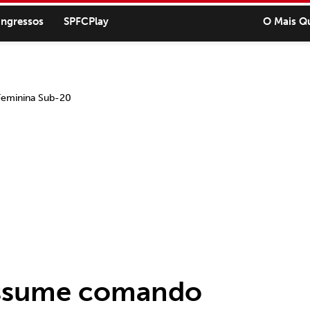
ingressos
SPFCPlay
O Mais Q
assume comando