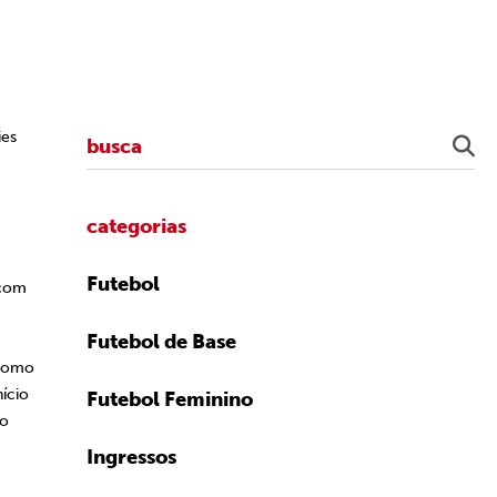
ies
categorias
Futebol
 com
Futebol de Base
 como
ício
Futebol Feminino
 o
Ingressos