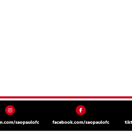
am.com/saopaulofc
facebook.com/saopaulofc
tik