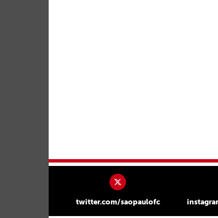
twitter.com/saopaulofc
instagr