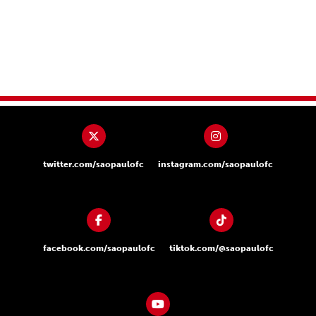
twitter.com/saopaulofc
instagram.com/saopaulofc
facebook.com/saopaulofc
tiktok.com/@saopaulofc