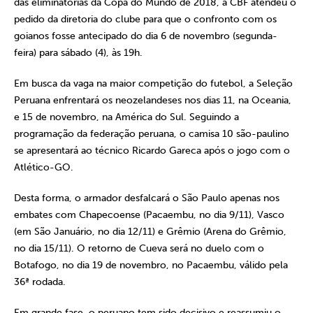
das eliminatórias da Copa do Mundo de 2018, a CBF atendeu o
pedido da diretoria do clube para que o confronto com os
goianos fosse antecipado do dia 6 de novembro (segunda-
feira) para sábado (4), às 19h.
Em busca da vaga na maior competição do futebol, a Seleção
Peruana enfrentará os neozelandeses nos dias 11, na Oceania,
e 15 de novembro, na América do Sul. Seguindo a
programação da federação peruana, o camisa 10 são-paulino
se apresentará ao técnico Ricardo Gareca após o jogo com o
Atlético-GO.
Desta forma, o armador desfalcará o São Paulo apenas nos
embates com Chapecoense (Pacaembu, no dia 9/11), Vasco
(em São Januário, no dia 12/11) e Grêmio (Arena do Grêmio,
no dia 15/11). O retorno de Cueva será no duelo com o
Botafogo, no dia 19 de novembro, no Pacaembu, válido pela
36ª rodada.
Em grande fase, o peruano tem sido decisivo e reassumiu o