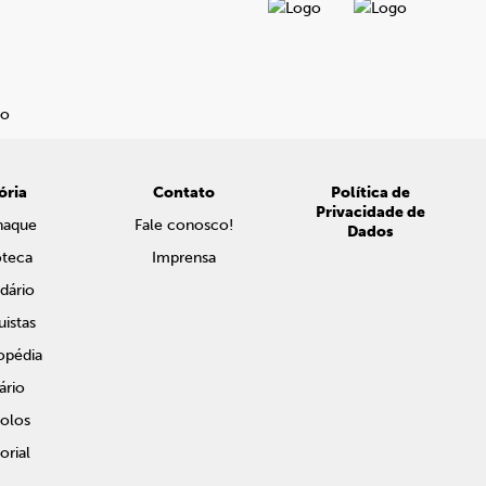
ória
Contato
Política de
Privacidade de
naque
Fale conosco!
Dados
oteca
Imprensa
dário
istas
opédia
ário
olos
rial