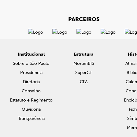
PARCEIROS
Institucional
Estrutura
Hist
Sobre o São Paulo
MorumBIS
Alma
Presidência
SuperCT
Bibli
Diretoria
CFA
Calen
Conselho
Conqu
Estatuto e Regimento
Encicl
Ouvidoria
Fich
Transparência
Símb
Memo