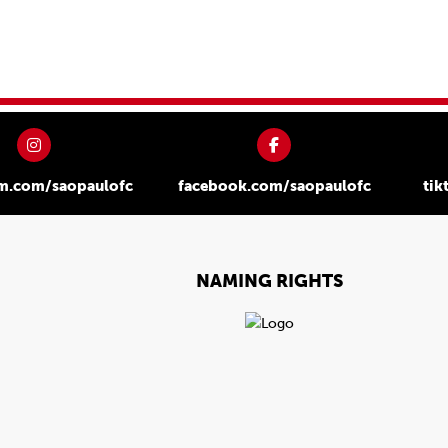
am.com/saopaulofc
facebook.com/saopaulofc
tik
NAMING RIGHTS