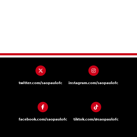
twitter.com/saopaulofc
instagram.com/saopaulofc
facebook.com/saopaulofc
tiktok.com/@saopaulofc