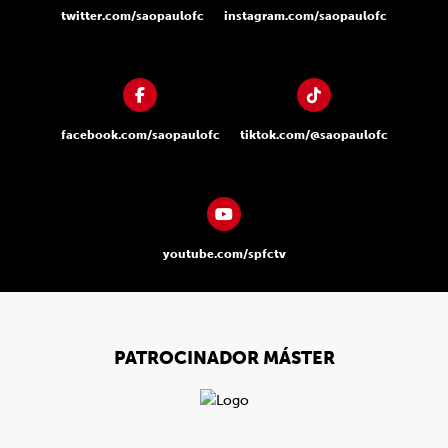
twitter.com/saopaulofc
instagram.com/saopaulofc
facebook.com/saopaulofc
tiktok.com/@saopaulofc
youtube.com/spfctv
PATROCINADOR MÁSTER