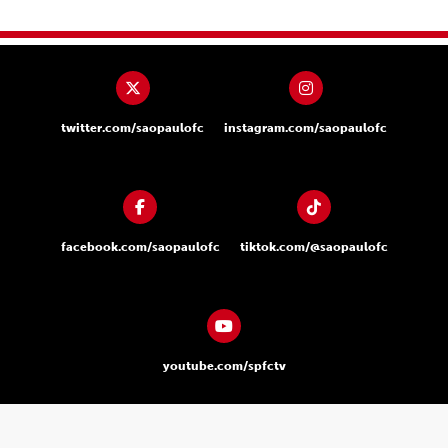
twitter.com/saopaulofc
instagram.com/saopaulofc
facebook.com/saopaulofc
tiktok.com/@saopaulofc
youtube.com/spfctv