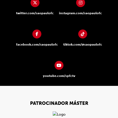
twitter.com/saopaulofc
instagram.com/saopaulofc
facebook.com/saopaulofc
tiktok.com/@saopaulofc
youtube.com/spfctv
PATROCINADOR MÁSTER