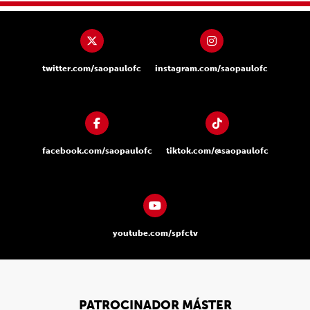
twitter.com/saopaulofc
instagram.com/saopaulofc
facebook.com/saopaulofc
tiktok.com/@saopaulofc
youtube.com/spfctv
PATROCINADOR MÁSTER