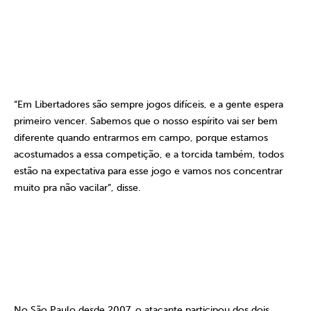
“Em Libertadores são sempre jogos difíceis, e a gente espera
primeiro vencer. Sabemos que o nosso espírito vai ser bem
diferente quando entrarmos em campo, porque estamos
acostumados a essa competição, e a torcida também, todos
estão na expectativa para esse jogo e vamos nos concentrar
muito pra não vacilar”, disse.
No São Paulo desde 2007, o atacante participou dos dois