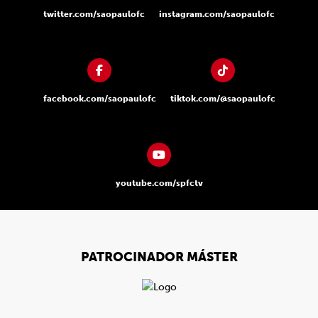
twitter.com/saopaulofc
instagram.com/saopaulofc
facebook.com/saopaulofc
tiktok.com/@saopaulofc
youtube.com/spfctv
PATROCINADOR MÁSTER