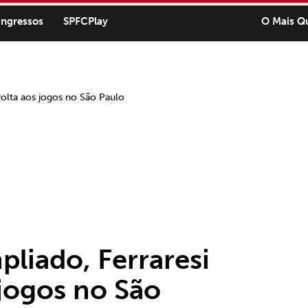
ingressos
SPFCPlay
O Mais Q
liado, Ferraresi
 jogos no São