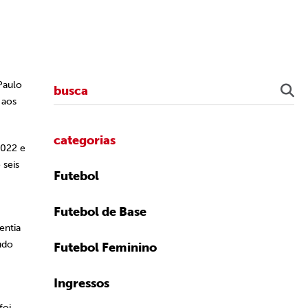
Paulo
 aos
categorias
2022 e
 seis
Futebol
Futebol de Base
entia
udo
Futebol Feminino
Ingressos
foi