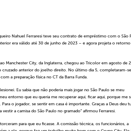
agueiro Nahuel Ferraresi teve seu contrato de empréstimo com o São 
erior era válido até 30 de junho de 2023 – e agora projeta o retorno
ao Manchester City, da Inglaterra, chegou ao Tricolor em agosto de 
to cruzado anterior do joelho direito. No último dia 5, completaram-se
o com a preparação física no CT da Barra Funda.
lesionei. Eu sabia que não poderia mais jogar no São Paulo se meu
eu entorno que eu queria me recuperar aqui, ficar aqui, porque me s
ara o jogador, se sentir em casa é importante. Graças a Deus deu t
a vestir a camisa do São Paulo no gramado” afirmou Ferraresi.
rceram para que eu ficasse. A comissão técnica, os funcionários, a
mbém a ele, porque fez um trabalho muito bom com o Grupo City. Ele 