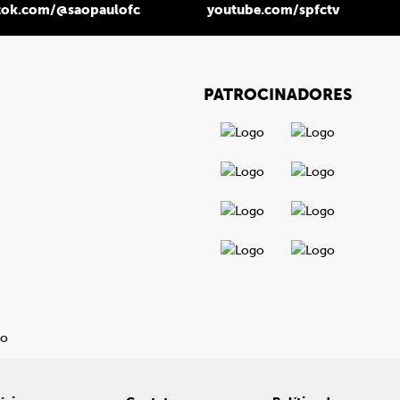
tok.com/@saopaulofc
youtube.com/spfctv
PATROCINADORES