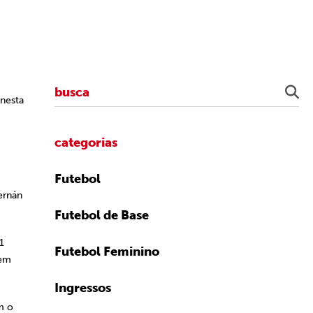
 nesta
categorias
Futebol
ernán
Futebol de Base
1
Futebol Feminino
 em
Ingressos
m o