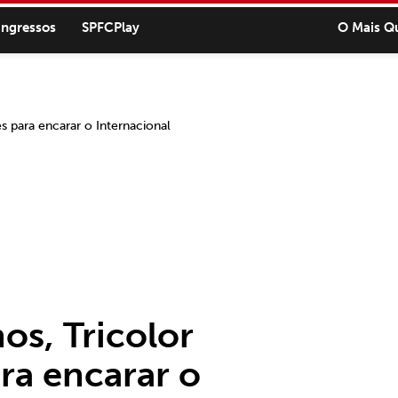
ingressos
SPFCPlay
O Mais Q
os, Tricolor
ara encarar o