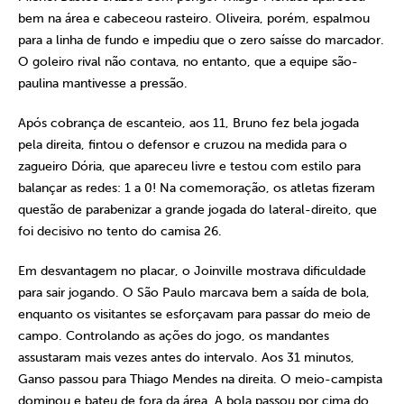
bem na área e cabeceou rasteiro. Oliveira, porém, espalmou
para a linha de fundo e impediu que o zero saísse do marcador.
O goleiro rival não contava, no entanto, que a equipe são-
paulina mantivesse a pressão.
Após cobrança de escanteio, aos 11, Bruno fez bela jogada
pela direita, fintou o defensor e cruzou na medida para o
zagueiro Dória, que apareceu livre e testou com estilo para
balançar as redes: 1 a 0! Na comemoração, os atletas fizeram
questão de parabenizar a grande jogada do lateral-direito, que
foi decisivo no tento do camisa 26.
Em desvantagem no placar, o Joinville mostrava dificuldade
para sair jogando. O São Paulo marcava bem a saída de bola,
enquanto os visitantes se esforçavam para passar do meio de
campo. Controlando as ações do jogo, os mandantes
assustaram mais vezes antes do intervalo. Aos 31 minutos,
Ganso passou para Thiago Mendes na direita. O meio-campista
dominou e bateu de fora da área. A bola passou por cima do