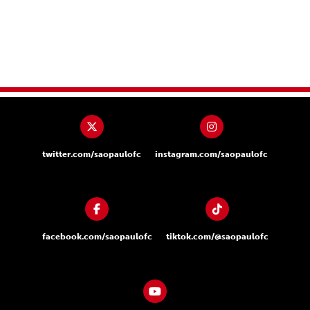
twitter.com/saopaulofc
instagram.com/saopaulofc
facebook.com/saopaulofc
tiktok.com/@saopaulofc