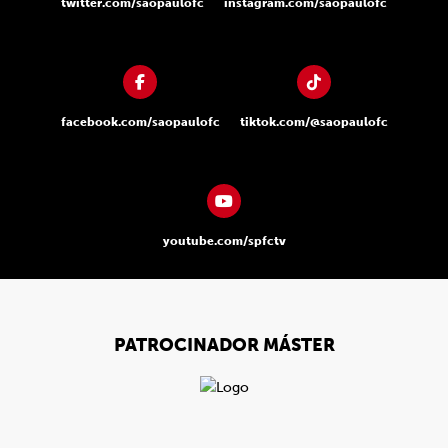
twitter.com/saopaulofc
instagram.com/saopaulofc
facebook.com/saopaulofc
tiktok.com/@saopaulofc
youtube.com/spfctv
PATROCINADOR MÁSTER