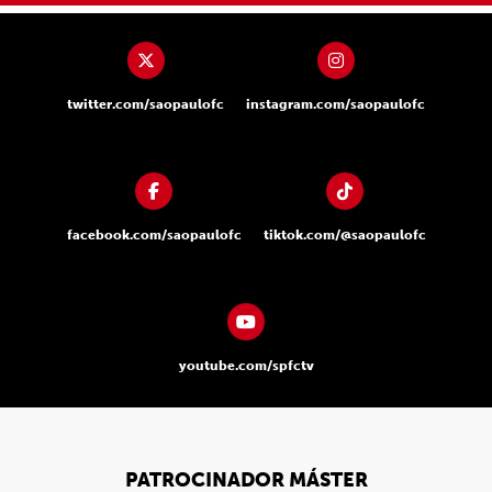
twitter.com/saopaulofc
instagram.com/saopaulofc
facebook.com/saopaulofc
tiktok.com/@saopaulofc
youtube.com/spfctv
PATROCINADOR MÁSTER