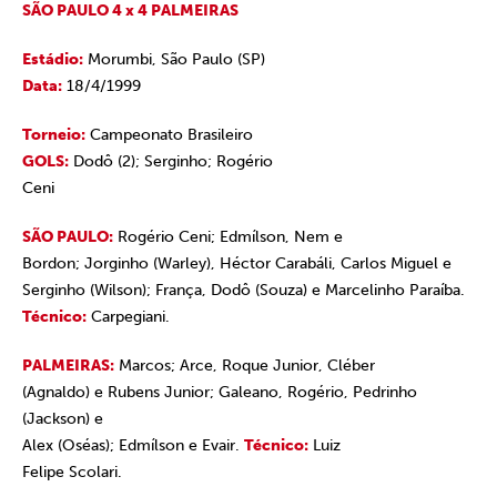
SÃO PAULO 4 x 4 PALMEIRAS
Estádio:
Morumbi, São Paulo (SP)
Data:
18/4/1999
Torneio:
Campeonato Brasileiro
GOLS:
Dodô (2); Serginho; Rogério
Ceni
SÃO PAULO:
Rogério Ceni; Edmílson, Nem e
Bordon; Jorginho (Warley), Héctor Carabáli, Carlos Miguel e
Serginho (Wilson); França, Dodô (Souza) e Marcelinho Paraíba.
Técnico:
Carpegiani.
PALMEIRAS:
Marcos; Arce, Roque Junior, Cléber
(Agnaldo) e Rubens Junior; Galeano, Rogério, Pedrinho
(Jackson) e
Alex (Oséas); Edmílson e Evair.
Técnico:
Luiz
Felipe Scolari.