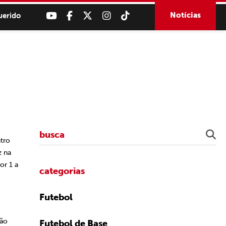
Notícias
uerido
tro
z na
por
1 a
categorias
Futebol
São
Futebol de Base