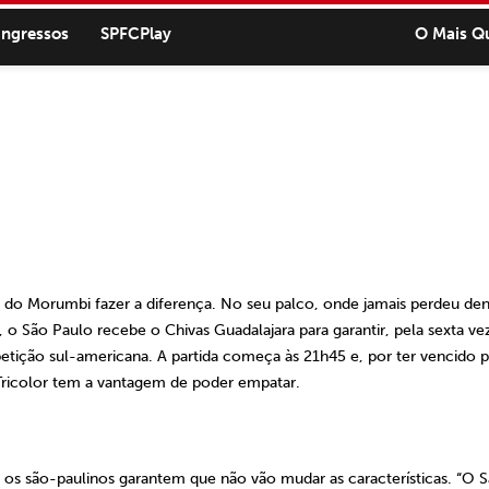
ingressos
SPFCPlay
O Mais Q
 do Morumbi fazer a diferença. No seu palco, onde jamais perdeu den
o São Paulo recebe o Chivas Guadalajara para garantir, pela sexta ve
petição sul-americana. A partida começa às
21h45
e, por ter vencido 
 Tricolor tem a vantagem de poder empatar.
 os são-paulinos garantem que não vão mudar as características. “O 