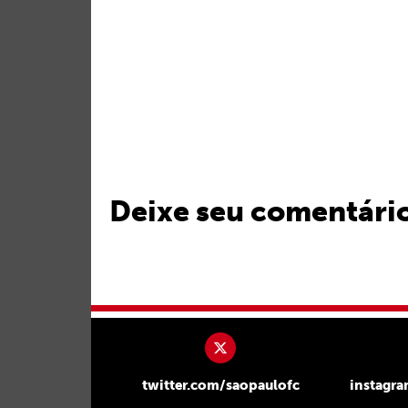
Deixe seu comentári
twitter.com/saopaulofc
instagr