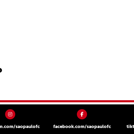
o
am.com/saopaulofc
facebook.com/saopaulofc
tik