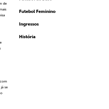
em de
mais
Futebol Feminino
isa
Ingressos
História
Se
s
o com
já se
mo