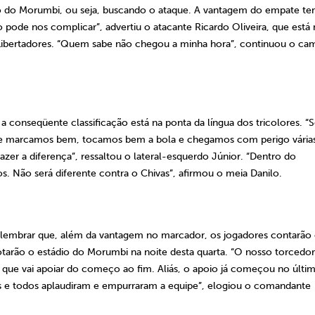
io do Morumbi, ou seja, buscando o ataque. A vantagem do empate t
 pode nos complicar”, advertiu o atacante Ricardo Oliveira, que está 
 Libertadores. “Quem sabe não chegou a minha hora”, continuou o cam
 a conseqüente classificação está na ponta da língua dos tricolores. “
de marcamos bem, tocamos bem a bola e chegamos com perigo vária
azer a diferença”, ressaltou o lateral-esquerdo Júnior. “Dentro do
s. Não será diferente contra o Chivas”, afirmou o meia Danilo.
 lembrar que, além da vantagem no marcador, os jogadores contarã
tarão o estádio do Morumbi na noite desta quarta. “O nosso torcedor 
que vai apoiar do começo ao fim. Aliás, o apoio já começou no últi
s e todos aplaudiram e empurraram a equipe”, elogiou o comandante