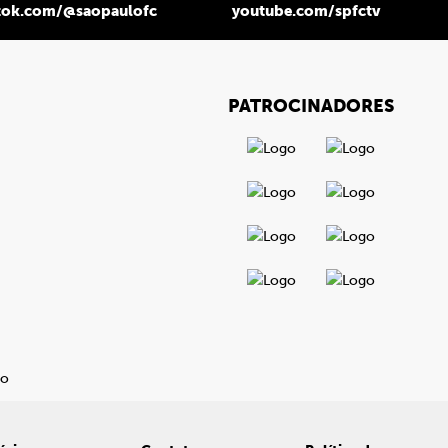
tok.com/@saopaulofc
youtube.com/spfctv
PATROCINADORES