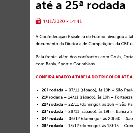
até a 25ª rodada
4/11/2020 - 14:41
A Confederação Brasileira de Futebol divulgou a t
documento da Diretoria de Competições da CBF cont
Pela frente, além dos confrontos com Goiás, Forta
com Bahia, Sport e Corinthians.
CONFIRA ABAIXO A TABELA DO TRICOLOR ATÉ A
20ª rodada
– 07/11 (sábado), às 19h – São Pau
21ª rodada
– 14/11 (sábado), às 19h – Fortalez
22ª rodada
– 22/11 (domingo), às 16h – São P
23ª rodada
– 28/11 (sábado), às 19h – Bahia x
24ª rodada
– 06/12 (domingo), às 20h30 – São
25ª rodada
– 13/12 (domingo), às 18h15 – Cori