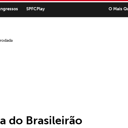
ingressos
SPFCPlay
O Mais Q
a do Brasileirão