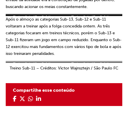
buscando acionar os meias constantemente.
Treino Sub-14 – Créditos:
Treino Sub-15 – Créditos:
Treino Sub-15 – Créditos:
Treino Sub-17 – Créditos:
Treino Sub-14 – Créditos:
Treino Sub-15 – Créditos:
Treino Sub-17 – Créditos:
Treino Sub-17 – Créditos:
Após o almoço as categorias Sub-13, Sub-12 e Sub-11
Victor Wajnsztejn / São Paulo
Victor Wajnsztejn / São Paulo
Victor Wajnsztejn / São Paulo
Victor Wajnsztejn / São Paulo
Victor Wajnsztejn / São Paulo
Victor Wajnsztejn / São Paulo
Victor Wajnsztejn / São Paulo
Victor Wajnsztejn / São Paulo
voltaram a treinar após a folga concedida ontem. As três
FC
FC
FC
FC
FC
FC
FC
FC
categorias focaram em treinos técnicos, porém o Sub-13 e
Sub-11 fizeram um jogo em campo reduzido. Enquanto o Sub-
12 exercitou mais fundamentos com vários tipo de bola e após
isso treinaram penalidades.
Treino Sub-12 – Créditos:
Treino Sub-12 – Créditos:
Treino Sub-11 – Créditos: Victor Wajnsztejn / São Paulo FC
Victor Wajnsztejn / São Paulo
Victor Wajnsztejn / São Paulo
FC
FC
Compartilhe esse conteúdo