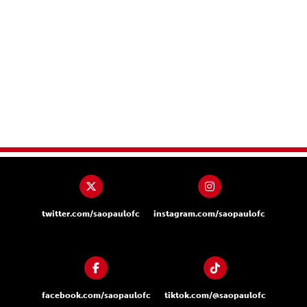
twitter.com/saopaulofc
instagram.com/saopaulofc
facebook.com/saopaulofc
tiktok.com/@saopaulofc