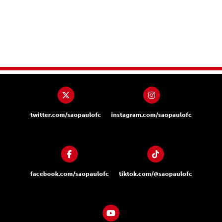
twitter.com/saopaulofc
instagram.com/saopaulofc
facebook.com/saopaulofc
tiktok.com/@saopaulofc