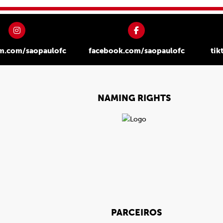
am.com/saopaulofc
facebook.com/saopaulofc
tik
NAMING RIGHTS
PARCEIROS