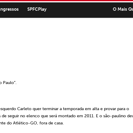
ingressos
SPFCPlay
O Mais Q
o Paulo”.
squerdo Carleto quer terminar a temporada em alta e provar para o
 de seguir no elenco que será montado em 2011. E o são-paulino de
te do Atlético-GO, fora de casa.