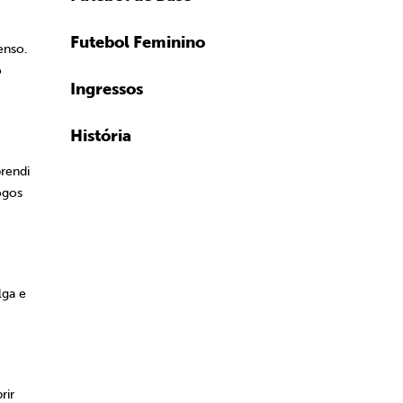
Futebol Feminino
enso.
o
Ingressos
História
prendi
ogos
lga e
rir