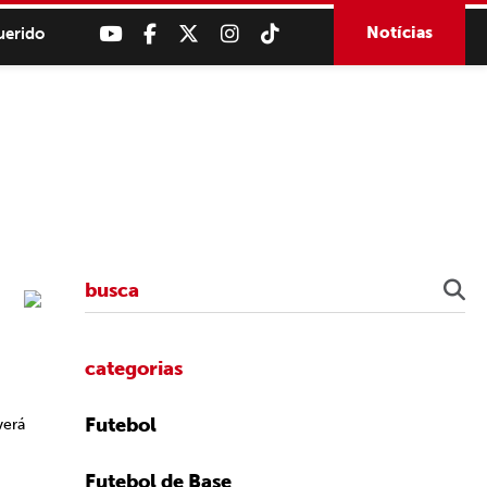
Notícias
uerido
categorias
Futebol
verá
Futebol de Base