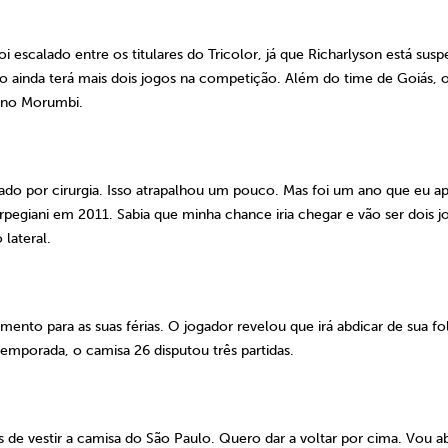
i escalado entre os titulares do Tricolor, já que Richarlyson está susp
lo ainda terá mais dois jogos na competição. Além do time de Goiás, 
, no Morumbi.
sado por cirurgia. Isso atrapalhou um pouco. Mas foi um ano que eu a
rpegiani em 2011. Sabia que minha chance iria chegar e vão ser dois j
 lateral.
mento para as suas férias. O jogador revelou que irá abdicar de sua fo
temporada, o camisa 26 disputou três partidas.
de vestir a camisa do São Paulo. Quero dar a voltar por cima. Vou ab