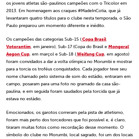
os jovens atletas são-paulinos campeões com o Tricolor em
2013. Em homenagem aos craques #MadeInCotia, que já
levantaram quatro títulos para o clube nesta temporada, o São
Paulo preparou um momento diferente e inédito.
Os campeões das categorias Sub-15 (
Copa Brasil
Votorantim
, em janeiro), Sub-17 (Copa do Brasil e
Mongeral
Aegon Cup
, em março) e Sub-18 (
Weifang Cup
, em agosto)
foram convidados a dar a volta olímpica no Morumbi e mostrar
para a torcia os troféus conquistados. Cada jogador teve seu
nome chamado pelo sistema de som do estádio, entraram em
campo, posaram para uma foto no gramado da casa são-
paulina, e em seguida foram saudados pela torcida que já
estava no estádio.
Emocionados, os garotos correram pela pista de atletismo,
foram mais perto dos torcedores que foi possível e, é claro,
tiraram muitas fotos como recordação desse momento. O
símbolo do clube no Morumbi, local sagrado, foi um dos locais