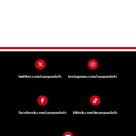
twitter.com/saopaulofc
instagram.com/saopaulofc
facebook.com/saopaulofc
tiktok.com/@saopaulofc