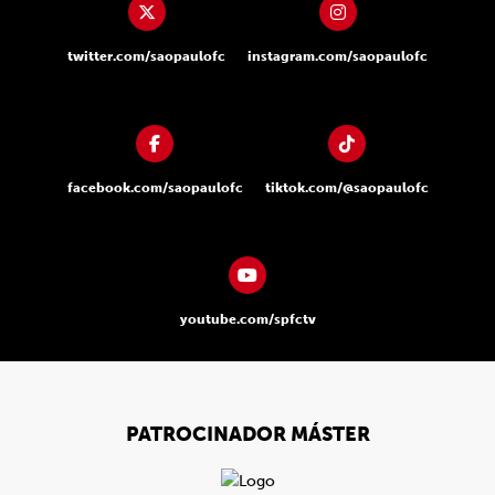
twitter.com/saopaulofc
instagram.com/saopaulofc
facebook.com/saopaulofc
tiktok.com/@saopaulofc
youtube.com/spfctv
PATROCINADOR MÁSTER