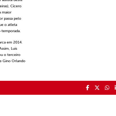
iras), Cícero
a maior
or passa pelo
e o atleta
ré-temporada.
arca em 2014.
Assim, Luis
ou o terceiro
 de Gino Orlando