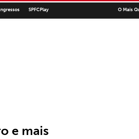
ingressos
SPFCPlay
O Mais Q
ro e mais