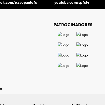
tok.com/@saopaulofc
youtube.com/spfctv
PATROCINADORES