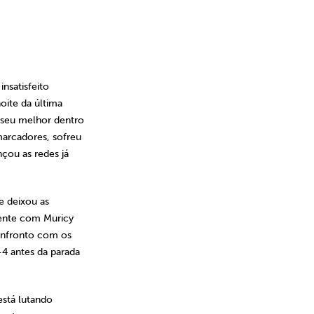
nsatisfeito
oite da última
 seu melhor dentro
marcadores, sofreu
nçou as redes já
e deixou as
mente com Muricy
onfronto com os
-4 antes da parada
está lutando