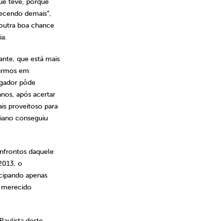
ue teve, porque
recendo demais”,
outra boa chance
ia.
te, que está mais
varmos em
ogador pôde
anos, após acertar
is proveitoso para
abiano conseguiu
nfrontos daquele
2013, o
icipando apenas
m merecido
aulista deste