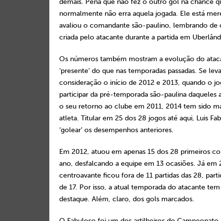
demais. Pena que não fez o outro gol na chance q
normalmente não erra aquela jogada. Ele está me
avaliou o comandante são-paulino, lembrando de 
criada pelo atacante durante a partida em Uberlând
Os números também mostram a evolução do atacan
‘presente’ do que nas temporadas passadas. Se le
consideração o início de 2012 e 2013, quando o j
participar da pré-temporada são-paulina daqueles 
o seu retorno ao clube em 2011, 2014 tem sido ma
atleta. Titular em 25 dos 28 jogos até aqui, Luis F
‘golear’ os desempenhos anteriores.
Em 2012, atuou em apenas 15 dos 28 primeiros co
ano, desfalcando a equipe em 13 ocasiões. Já em 
centroavante ficou fora de 11 partidas das 28, part
de 17. Por isso, a atual temporada do atacante te
destaque. Além, claro, dos gols marcados.
O Fabuloso foi um dos artilheiros do Campeonato P