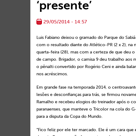
‘presente’
29/05/2014 - 14:57
Luis Fabiano deixou o gramado do Parque do Sabiá i
com o resultado diante do Atlético-PR (2 x 2), na n
quarta-feira (28), mas com a certeza de que deu o
de campo. Brigador, o camisa 9 deu trabalho aos 
o pênalti convertido por Rogério Ceni e ainda bala
nos acréscimos.
Em grande fase na temporada 2014, o centroavant
lesões e desconfianças para trás, se firmou nova
Ramalho e recebeu elogios do treinador após o c
paranaenses, que manteve o Tricolor na cola do G
para a disputa da Copa do Mundo.
“Fico feliz por ele ter marcado. Ele é um cara que 