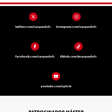
twitter.com/saopaulofc
instagram.com/saopaulofc
facebook.com/saopaulofc
tiktok.com/@saopaulofc
youtube.com/spfctv