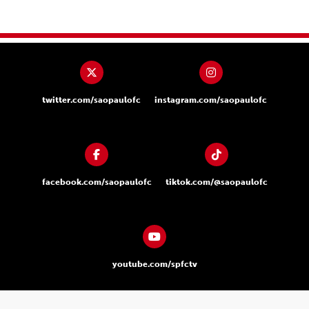
twitter.com/saopaulofc
instagram.com/saopaulofc
facebook.com/saopaulofc
tiktok.com/@saopaulofc
youtube.com/spfctv