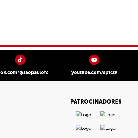
tok.com/@saopaulofc
youtube.com/spfctv
PATROCINADORES