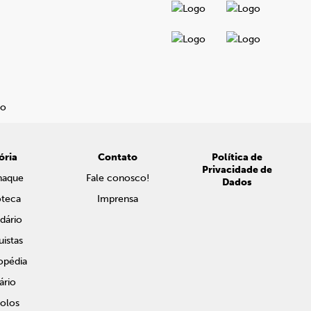
ória
Contato
Política de
Privacidade de
naque
Fale conosco!
Dados
oteca
Imprensa
dário
istas
opédia
ário
olos