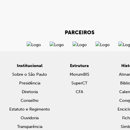
PARCEIROS
Institucional
Estrutura
Hist
Sobre o São Paulo
MorumBIS
Alma
Presidência
SuperCT
Bibli
Diretoria
CFA
Calen
Conselho
Conqu
Estatuto e Regimento
Encicl
Ouvidoria
Fich
Transparência
Símb