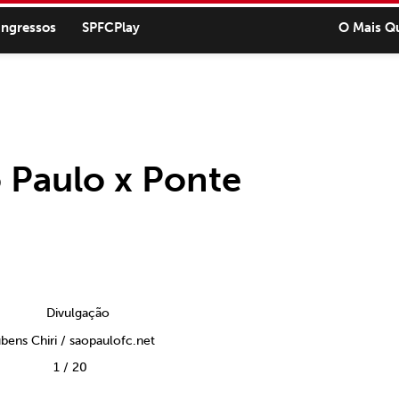
ingressos
SPFCPlay
O Mais Q
o Paulo x Ponte
bens Chiri / saopaulofc.net
1
/
20