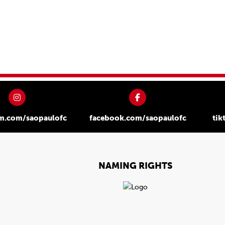
am.com/saopaulofc
facebook.com/saopaulofc
tik
NAMING RIGHTS