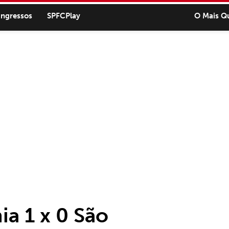
ingressos
SPFCPlay
O Mais Q
ia 1 x 0 São