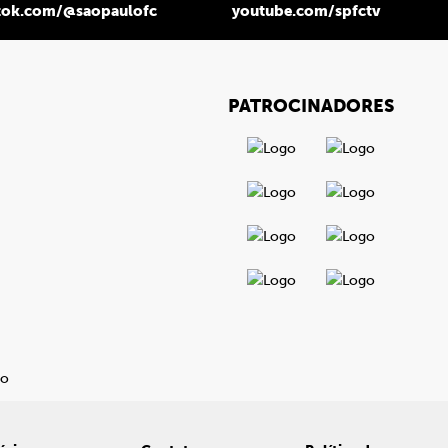
tok.com/@saopaulofc
youtube.com/spfctv
PATROCINADORES