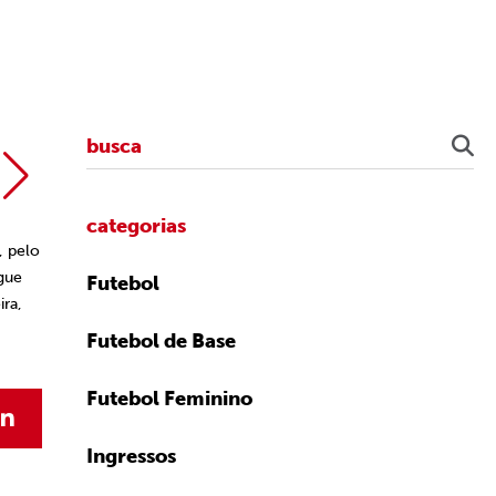
Rubens Chiri /
categorias
, pelo
egue
Futebol
ira,
Futebol de Base
Futebol Feminino
Ingressos