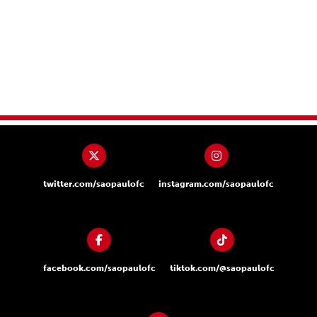
twitter.com/saopaulofc
instagram.com/saopaulofc
facebook.com/saopaulofc
tiktok.com/@saopaulofc