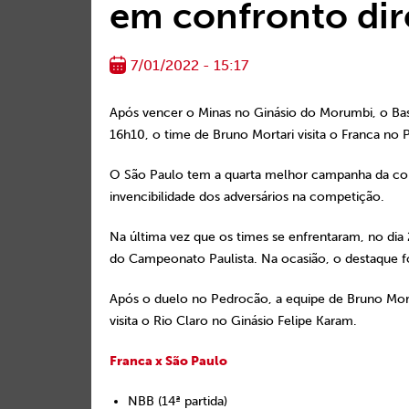
em confronto di
7/01/2022 - 15:17
Após vencer o Minas no Ginásio do Morumbi, o Bas
16h10, o time de Bruno Mortari visita o Franca no P
O São Paulo tem a quarta melhor campanha da com
invencibilidade dos adversários na competição.
Na última vez que os times se enfrentaram, no dia 
do Campeonato Paulista. Na ocasião, o destaque f
Após o duelo no Pedrocão, a equipe de Bruno Mort
visita o Rio Claro no Ginásio Felipe Karam.
Franca x São Paulo
NBB (14ª partida)