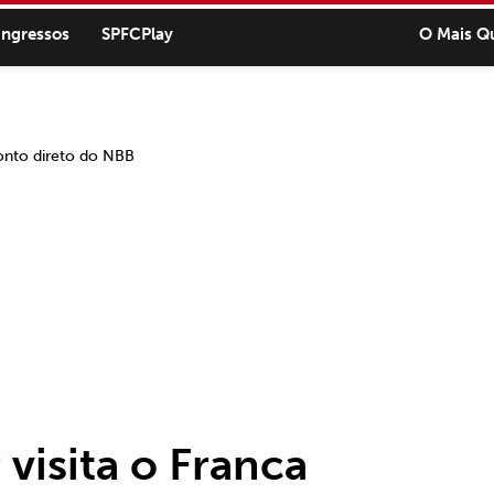
ingressos
SPFCPlay
O Mais Q
 visita o Franca