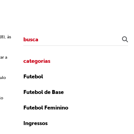
8), às
ar a
categorias
Futebol
tulo
Futebol de Base
lo
Futebol Feminino
Ingressos