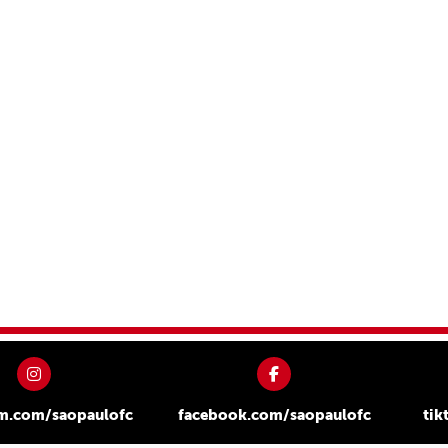
am.com/saopaulofc
facebook.com/saopaulofc
tik