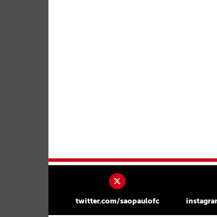
twitter.com/saopaulofc
instagr