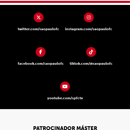
twitter.com/saopaulofc
instagram.com/saopaulofc
facebook.com/saopaulofc
tiktok.com/@saopaulofc
youtube.com/spfctv
PATROCINADOR MÁSTER