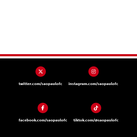
twitter.com/saopaulofc
instagram.com/saopaulofc
facebook.com/saopaulofc
tiktok.com/@saopaulofc