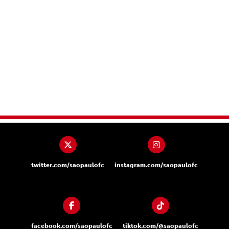
twitter.com/saopaulofc
instagram.com/saopaulofc
facebook.com/saopaulofc
tiktok.com/@saopaulofc